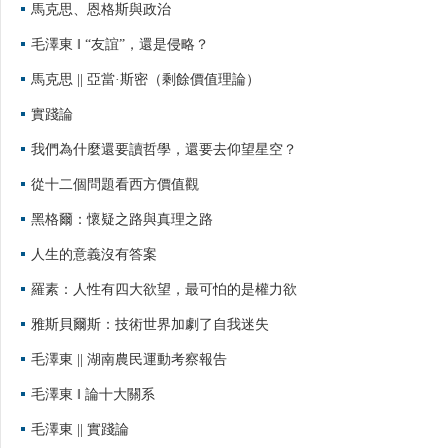
馬克思、恩格斯與政治
毛澤東 ‖ “友誼”，還是侵略？
馬克思 || 亞當·斯密（剩餘價值理論）
實踐論
我們為什麼還要讀哲學，還要去仰望星空？
從十二個問題看西方價值觀
黑格爾：懷疑之路與真理之路
人生的意義沒有答案
羅素：人性有四大欲望，最可怕的是權力欲
雅斯貝爾斯：技術世界加劇了自我迷失
毛澤東 || 湖南農民運動考察報告
毛澤東 ‖ 論十大關系
毛澤東 || 實踐論