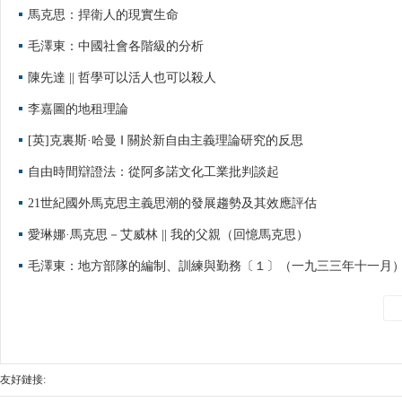
馬克思：捍衛人的現實生命
毛澤東：中國社會各階級的分析
陳先達 || 哲學可以活人也可以殺人
李嘉圖的地租理論
[英]克裏斯·哈曼 ‖ 關於新自由主義理論研究的反思
​自由時間辯證法：從阿多諾文化工業批判談起
21世紀國外馬克思主義思潮的發展趨勢及其效應評估
愛琳娜·馬克思－艾威林 || 我的父親（回憶馬克思）
毛澤東：地方部隊的編制、訓練與勤務〔１〕（一九三三年十一月
友好鏈接: