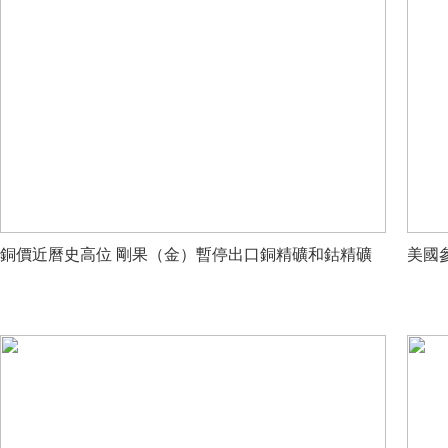
銅價近曆史高位 剛果（金）暫停出口銅精礦和鈷精礦
美國