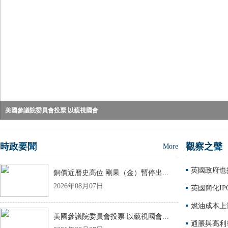
美國參議院委員會投票 以藐視國會
銅價近曆史高位 剛果（金）暫停出口銅
印度批准32億新元沼氣增產計劃 推
同意霍爾木茲海峽劃一通行航道 伊
熱浪沖擊 意大利首次對全部監測城
時政要聞
觀察之聲
More
英國政府也
銅價近曆史高位 剛果（金）暫停出口銅精礦和鈷精礦
2026年08月07日
英國簡化I
燃油成本上
美國參議院委員會投票 以藐視國會罪起訴福奇
通脹與高利