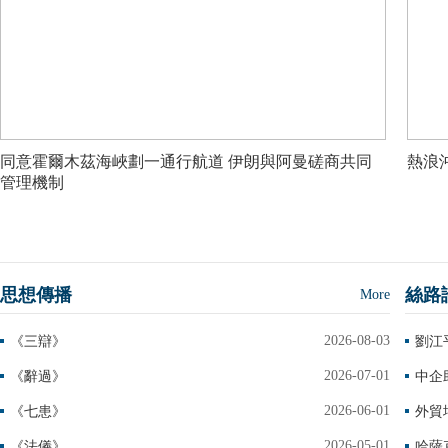
同意霍爾木茲海峽劃一通行航道 伊朗與阿曼磋商共同
熱浪
管理機制
思想傳播
絲路
More
2026-08-03
《三辯》
2026-07-01
《辭過》
中企
2026-06-01
《七患》
2026-05-01
《法儀》