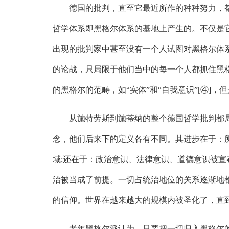
德国的批判，直至它最近所作的种种努力，都
哲学体系即黑格尔体系的基地上产生的。不仅是
出现的批判家中甚至没有一个人试图对黑格尔体
的论战，只局限于他们当中的每一个人都抓住黑
的黑格尔的范畴，如“实体”和“自我意识”[④]，
从施特劳斯到施蒂纳的整个德国哲学批判都局限
念，他们后来下的定义各有不同。其进步在于：
域;还在于：政治意识、法律意识、道德意识被宣
治被当成了前提。一切占统治地位的关系逐渐地
的信仰。世界在越来越大的规模内被圣化了，直到
老年黑格尔派认为，只要把一切归入黑格尔的