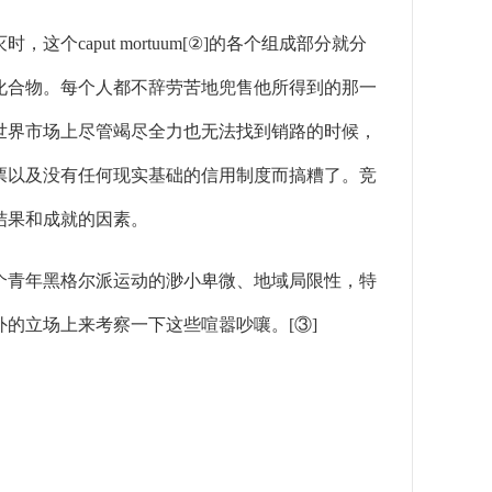
put mortuum[②]的各个组成部分就分
化合物。每个人都不辞劳苦地兜售他所得到的那一
世界市场上尽管竭尽全力也无法找到销路的时候，
票以及没有任何现实基础的信用制度而搞糟了。竞
结果和成就的因素。
青年黑格尔派运动的渺小卑微、地域局限性，特
的立场上来考察一下这些喧嚣吵嚷。[③]