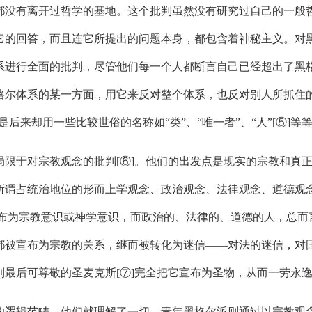
没有离开过哲学的基地。这个批判虽然没有研究过自己的一般哲
它的回答，而且连它所提出的问题本身，都包含着神秘主义。对
系进行全面的批判，尽管他们每一个人都断言自己已经超出了黑
格尔体系的某一方面，用它来反对整个体系，也反对别人所抓住
但是后来却用一些比较世俗的名称如“类”、“唯一者”、“人”[⑤]
于对宗教观念的批判[⑥]。他们的出发点是现实的宗教和真正
所谓占统治地位的形而上学观念、政治观念、法律观念、道德观
布为宗教意识或神学意识，而政治的、法律的、道德的人，总而
都被宣布为宗教的关系，继而被转化为迷信——对法的迷信，对
最后可尊敬的圣麦克斯[⑦]完全把它宣布为圣物，从而一劳永
逻辑范畴，他们就理解了一切。青年黑格尔派则通过以宗教观念