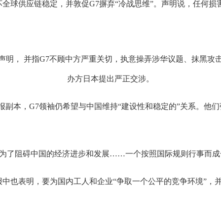
球供应链稳定，并敦促G7摒弃“冷战思维”。声明说，任何损害
声明， 并指G7不顾中方严重关切，执意操弄涉华议题、抹黑攻
办方日本提出严正交涉。
本，G7领袖仍希望与中国维持“建设性和稳定的”关系。他们
了阻碍中国的经济进步和发展……一个按照国际规则行事而成
报中也表明，要为国内工人和企业“争取一个公平的竞争环境”，