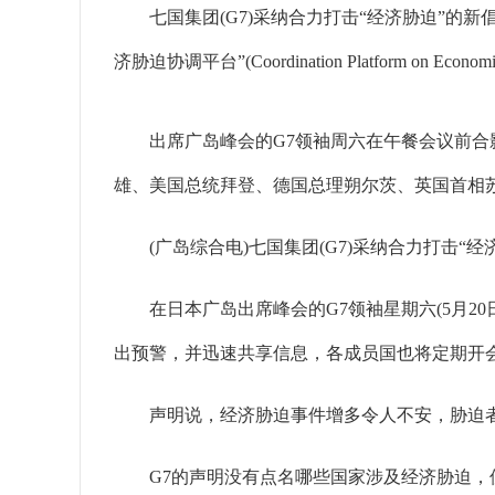
七国集团(G7)采纳合力打击“经济胁迫”的新
济胁迫协调平台”(Coordination Platform on E
出席广岛峰会的G7领袖周六在午餐会议前合影
雄、美国总统拜登、德国总理朔尔茨、英国首相苏
(广岛综合电)七国集团(G7)采纳合力打击“
在日本广岛出席峰会的G7领袖星期六(5月20日)发表声明说，
出预警，并迅速共享信息，各成员国也将定期开
声明说，经济胁迫事件增多令人不安，胁迫者企
G7的声明没有点名哪些国家涉及经济胁迫，但