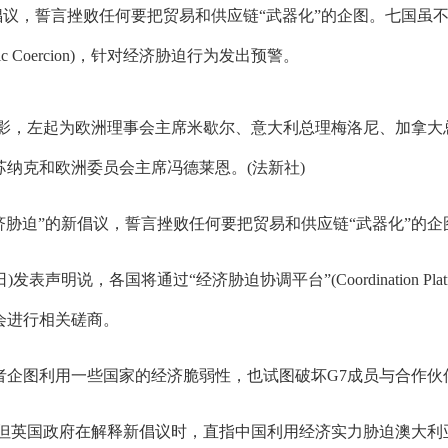
倡议，誓言挫败任何要把贸易和供应链“武器化”的企图。七国虽
conomic Coercion)，针对经济胁迫行为发出预警。
，左起为欧洲理事会主席米歇尔、意大利总理梅洛尼、加拿大
纳克和欧洲委员会主席冯德莱恩。(法新社)
经济胁迫”的新倡议，誓言挫败任何要把贸易和供应链“武器化”的
各国将通过“经济胁迫协调平台”(Coordination Platform o
会进行相关磋商。
图利用一些国家的经济脆弱性，也试图破坏G7成员与合作伙
英国政府在解释新倡议时，直指中国利用经济实力胁迫澳大利