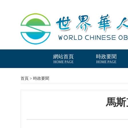
網站首頁
時政要聞
HOME PAGE
HOME PAGE
首頁 > 時政要聞
馬斯