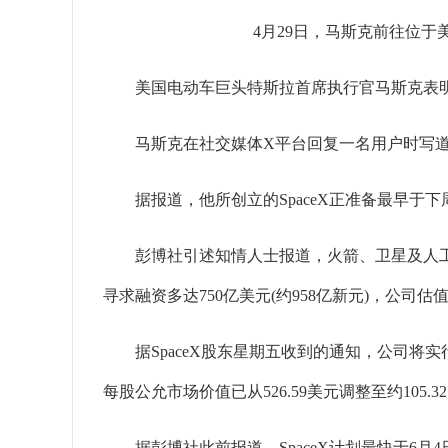
4月29日，马斯克前往位于美国
美国电动车巨头特斯拉首席执行官马斯克表明不会
马斯克在社交媒体X平台回复一名用户时写道：
据报道，他所创立的SpaceX正准备最早于下周
彭博社引述知情人士报道，火箭、卫星及人工智能公
寻求融资多达750亿美元(约958亿新元)，公司
据SpaceX股东星期五收到的通知，公司将实
每股公允市场价值已从526.59美元调整至约105.3
据彭博社此前报道，SpaceX计划最快于6月4日