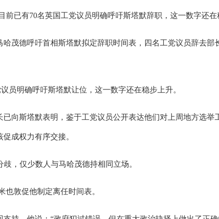
前已有70名英国工党议员明确呼吁斯塔默辞职，这一数字还在稳
哈茂德呼吁首相斯塔默拟定辞职时间表，四名工党议员辞去部长
党议员明确呼吁斯塔默让位，这一数字还在稳步上升。
已向斯塔默表明，鉴于工党议员公开表达他们对上周地方选举工
该促成权力有序交接。
分歧，仅少数人与马哈茂德持相同立场。
拉米也敦促他制定离任时间表。
持，他说：“政府犯过错误，但在重大政治抉择上做出了正确