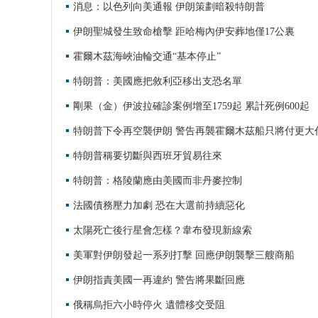
消息：以色列向美通報 伊朗策劃暗殺特朗普
伊朗聖城發生致命槍擊 距哈梅內伊安葬地僅17公裏
霍爾木茲海峽油輪交通“基本停止”
特朗普：美國應把敘利亞移出支恐名單
剛果（金）伊波拉確診案例增至1759起 累計死例600起
特朗普下令再空襲伊朗 警告再襲霍爾木茲船只將付更大
特朗普稱要切斷與西班牙貿易往來
特朗普：格陵蘭應由美國而非丹麥控制
法國債務壓力加劇 恐在大選前持續惡化
太陽死亡後行星會怎樣？韋布發現新線索
美軍對伊朗發起一系列打擊 回應伊朗襲擊三艘商船
伊朗指責美國一再違約 警告將果斷回應
俄稱烏拒六小時停火 遺體移交受阻