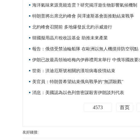
海洋氣味來源竟能造雲？研究揭浮遊生物影響氣候機制
特朗普將出席北約峰會 與澤連斯基會面推動結束戰爭
北約峰會召開前 多地爆發反北約示威遊行
韓國擬用晶片稅收設基金 助推未來產業
報告：俄借受禁油輪船隊 在歐洲以無人機摸排防空弱點
伊朗已故最高領袖哈梅內伊葬禮周末舉行 中俄等國政要
世衛：洪迪厄斯號相關的漢坦病毒疫情結束
美官員：特朗普希望結束俄烏戰爭的“無謂殺戮”
消息：美國認為以色列曾密謀殺害伊朗談判代表
4573
首页
友好鏈接: