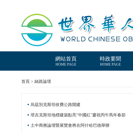
網站首頁
時政要聞
HOME PAGE
HOME PAGE
首頁 > 絲路論壇
烏茲別克斯坦收費公路開建
塔吉克斯坦地標建築點亮“中國紅”慶祝丙午馬年春節
土中商務論壇暨展覽會將在阿什哈巴德舉辦