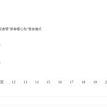
茶話會暨“新春暖心包”發放儀式
？
院
页
12
13
14
15
16
17
18
19
2