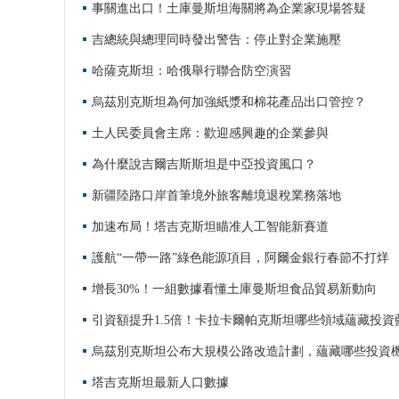
事關進出口！土庫曼斯坦海關將為企業家現場答疑
吉總統與總理同時發出警告：停止對企業施壓
哈薩克斯坦：哈俄舉行聯合防空演習
烏茲別克斯坦為何加強紙漿和棉花產品出口管控？
土人民委員會主席：歡迎感興趣的企業參與
為什麼說吉爾吉斯斯坦是中亞投資風口？
新疆陸路口岸首筆境外旅客離境退稅業務落地
加速布局！塔吉克斯坦瞄准人工智能新賽道
護航“一帶一路”綠色能源項目，阿爾金銀行春節不打烊
增長30%！一組數據看懂土庫曼斯坦食品貿易新動向
引資額提升1.5倍！卡拉卡爾帕克斯坦哪些領域蘊藏投資
烏茲別克斯坦公布大規模公路改造計劃，蘊藏哪些投資
塔吉克斯坦最新人口數據