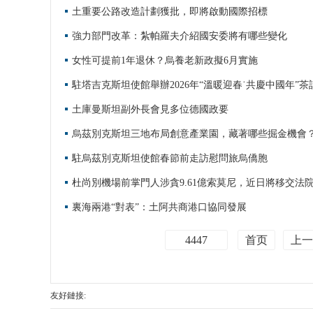
土重要公路改造計劃獲批，即將啟動國際招標
強力部門改革：紮帕羅夫介紹國安委將有哪些變化
女性可提前1年退休？烏養老新政擬6月實施
駐塔吉克斯坦使館舉辦2026年“溫暖迎春˙共慶中國年”
土庫曼斯坦副外長會見多位德國政要
烏茲別克斯坦三地布局創意產業園，藏著哪些掘金機會
駐烏茲別克斯坦使館春節前走訪慰問旅烏僑胞
杜尚別機場前掌門人涉貪9.61億索莫尼，近日將移交法
裏海兩港“對表”：土阿共商港口協同發展
4447
首页
上一
友好鏈接: